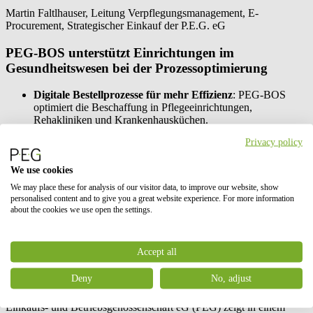
Martin Faltlhauser, Leitung Verpflegungsmanagement, E-
Procurement, Strategischer Einkauf der P.E.G. eG
PEG-BOS unterstützt Einrichtungen im
Gesundheitswesen bei der Prozessoptimierung
Digitale Bestellprozesse für mehr Effizienz
: PEG-BOS
optimiert die Beschaffung in Pflegeeinrichtungen,
Rehakliniken und Krankenhausküchen.
Kosten senken, Ressourcen schonen
: Das eProcurement-
Privacy policy
Modul bündelt Bestellungen, reduziert Lieferungen und
schafft Planungssicherheit.
Neues Erklärvideo
: In wenigen Minuten erfahren, wie PEG-
We use cookies
BOS den Arbeitsalltag in Gesundheitseinrichtungen spürbar
We may place these for analysis of our visitor data, to improve our website, show
erleichtert.
personalised content and to give you a great website experience. For more information
about the cookies we use open the settings.
München, 30. September 2025
– Der anhaltende
Fachkräftemangel, steigende Betriebskosten und zunehmende
regulatorische Anforderungen stellen Einrichtungen im
Accept all
Gesundheitswesen vor große Herausforderungen. Sowohl Senioren-
und Pflegeeinrichtungen als auch Rehakliniken und Krankenhäuser
Deny
No, adjust
sind gefordert, ihre Ressourcen effizienter zu nutzen und gleichzeitig
Versorgungssicherheit und Qualität zu gewährleisten. Die P.E.G.
Einkaufs- und Betriebsgenossenschaft eG (PEG) zeigt in einem