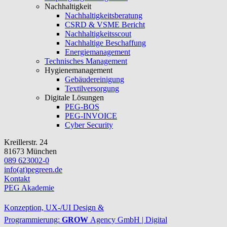
Nachhaltigkeit
Nachhaltigkeitsberatung
CSRD & VSME Bericht
Nachhaltigkeitsscout
Nachhaltige Beschaffung
Energiemanagement
Technisches Management
Hygienemanagement
Gebäudereinigung
Textilversorgung
Digitale Lösungen
PEG-BOS
PEG-INVOICE
Cyber Security
Kreillerstr. 24
81673 München
089 623002-0
info(at)pegreen.de
Kontakt
PEG Akademie
Konzeption, UX-/UI Design &
Programmierung:
GROW
Agency
GmbH
|
Digital