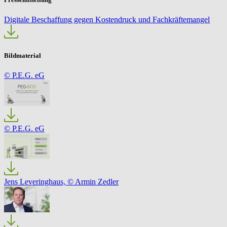
Digitale Beschaffung gegen Kostendruck und Fachkräftemangel
Bildmaterial
© P.E.G. eG
© P.E.G. eG
Jens Leveringhaus, © Armin Zedler