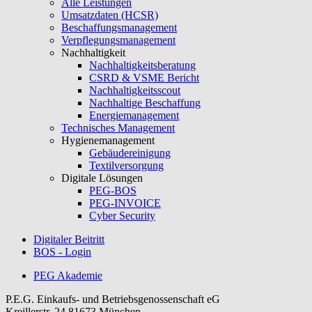
Alle Leistungen
Umsatzdaten (HCSR)
Beschaffungsmanagement
Verpflegungsmanagement
Nachhaltigkeit
Nachhaltigkeitsberatung
CSRD & VSME Bericht
Nachhaltigkeitsscout
Nachhaltige Beschaffung
Energiemanagement
Technisches Management
Hygienemanagement
Gebäudereinigung
Textilversorgung
Digitale Lösungen
PEG-BOS
PEG-INVOICE
Cyber Security
Digitaler Beitritt
BOS - Login
PEG Akademie
P.E.G. Einkaufs- und Betriebsgenossenschaft eG
Kreillerstr. 24
81673 München