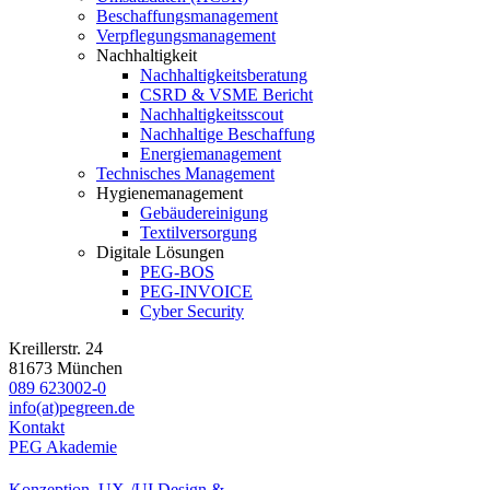
Beschaffungsmanagement
Verpflegungsmanagement
Nachhaltigkeit
Nachhaltigkeitsberatung
CSRD & VSME Bericht
Nachhaltigkeitsscout
Nachhaltige Beschaffung
Energiemanagement
Technisches Management
Hygienemanagement
Gebäudereinigung
Textilversorgung
Digitale Lösungen
PEG-BOS
PEG-INVOICE
Cyber Security
Kreillerstr. 24
81673 München
089 623002-0
info(at)pegreen.de
Kontakt
PEG Akademie
Konzeption, UX-/UI Design &