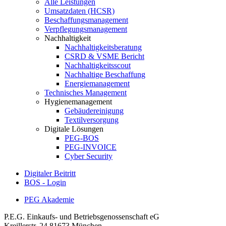
Alle Leistungen
Umsatzdaten (HCSR)
Beschaffungsmanagement
Verpflegungsmanagement
Nachhaltigkeit
Nachhaltigkeitsberatung
CSRD & VSME Bericht
Nachhaltigkeitsscout
Nachhaltige Beschaffung
Energiemanagement
Technisches Management
Hygienemanagement
Gebäudereinigung
Textilversorgung
Digitale Lösungen
PEG-BOS
PEG-INVOICE
Cyber Security
Digitaler Beitritt
BOS - Login
PEG Akademie
P.E.G. Einkaufs- und Betriebsgenossenschaft eG
Kreillerstr. 24
81673 München